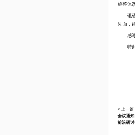
施整体
砥
见面，
感
特
< 上一篇
会议通知
前沿研讨