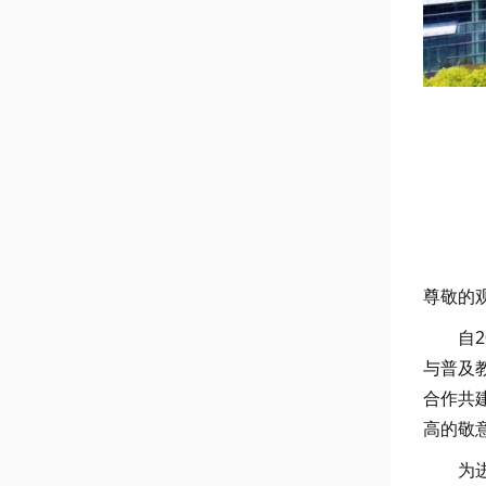
尊敬的
自
与普及
合作共
高的敬
为